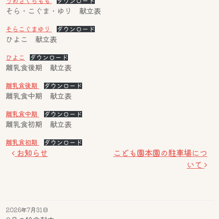
うめさくらもも
ダウンロード
そら・こぐま・ゆり 献立表
そらこぐまゆり
ダウンロード
ひよこ 献立表
ひよこ
ダウンロード
離乳食後期 献立表
離乳食後期
ダウンロード
離乳食中期 献立表
離乳食中期
ダウンロード
離乳食初期 献立表
離乳食初期
ダウンロード
投稿ナビゲーション
お知らせ
こども園本園の駐車場につ
いて
2026年7月31日