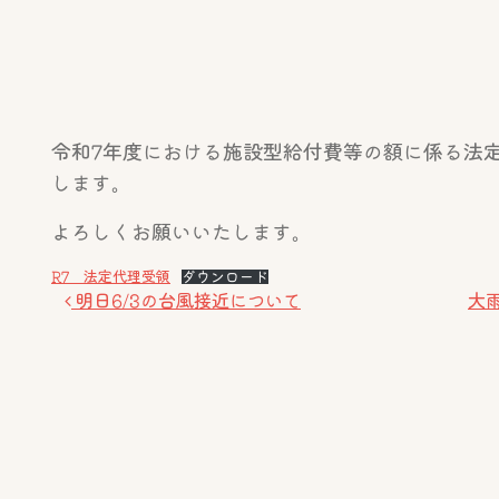
令和7年度における施設型給付費等の額に係る法
します。
よろしくお願いいたします。
R7 法定代理受領
ダウンロード
投稿ナビゲーション
明日6/3の台風接近について
大