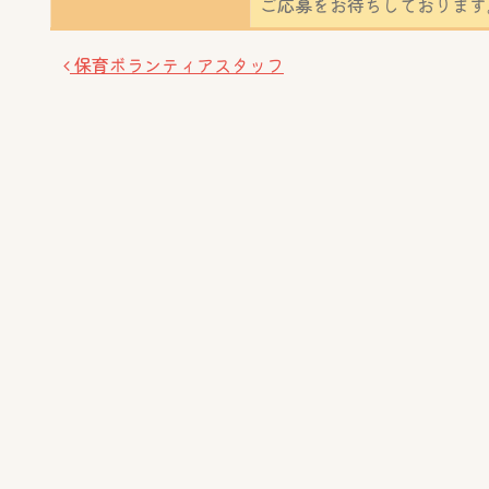
ご応募をお待ちしております
投稿ナビゲーション
保育ボランティアスタッフ