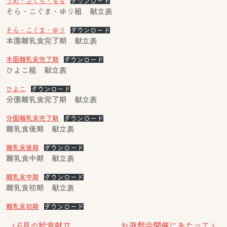
うめ・さくら・もも
ダウンロード
そら・こぐま・ゆり組 献立表
そら・こぐま・ゆり
ダウンロード
本園離乳食完了期 献立表
本園離乳食完了期
ダウンロード
ひよこ組 献立表
ひよこ
ダウンロード
分園離乳食完了期 献立表
分園離乳食完了期
ダウンロード
離乳食後期 献立表
離乳食後期
ダウンロード
離乳食中期 献立表
離乳食中期
ダウンロード
離乳食初期 献立表
離乳食初期
ダウンロード
投稿ナビゲーション
6月の給食献立
お遊戯会開催にあたって