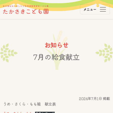
メニュー
メインナビゲーション
コンテンツへスキップ
お知らせ
7月の給食献立
2024年7月1日 掲載
うめ・さくら・もも組 献立表