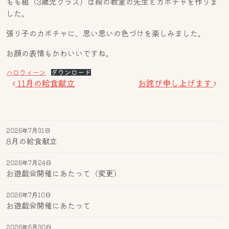
もも組（3歳児クラス）は絵の教室の先生とカボチャを作りま
した。
張り子のカボチャに、思い思いの色づけを楽しみました。
お顔の表情もかわいいですね。
ハロウィーン
ダウンロード
投稿ナビゲーション
11月の給食献立
お詫び申し上げます
2026年7月31日
8月の給食献立
2026年7月24日
お遊戯会開催にあたって（変更）
2026年7月10日
お遊戯会開催にあたって
2026年6月30日