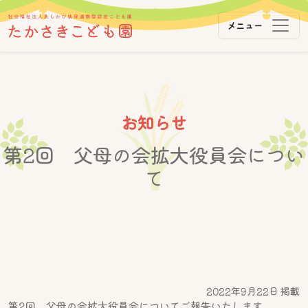
メニュー
メインナビゲーション
コンテンツへスキップ
お知らせ
第2回 父母の会拡大役員会につい
て
2022年9月22日 掲載
第2回 父母の会拡大役員会についてご報告いたします。