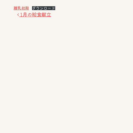
離乳初期
ダウンロード
投稿ナビゲーション
1月の給食献立